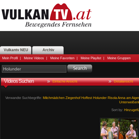
Vulkantv NEU
Archiv
Mein Profil
|
Meine Videos
|
Meine Favoriten
|
Meine Playlist
|
Meine Gruppen
Videos Suchen
Einfache Ansicht
Detailansicht
Verwandte Suchbegriffe:
Milchmädchen
Ziegenhof
Hoffest
Holunder
Risola
Anna
am
Aige
Unterweißen
Sort by:
Hinzugef