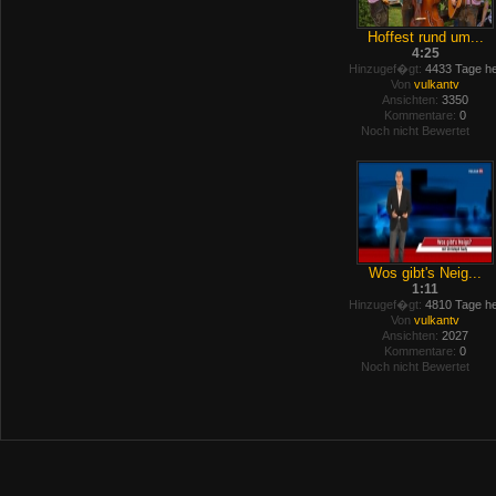
Hoffest rund um...
4:25
Hinzugef�gt:
4433 Tage he
Von
vulkantv
Ansichten:
3350
Kommentare:
0
Noch nicht Bewertet
Wos gibt's Neig...
1:11
Hinzugef�gt:
4810 Tage he
Von
vulkantv
Ansichten:
2027
Kommentare:
0
Noch nicht Bewertet