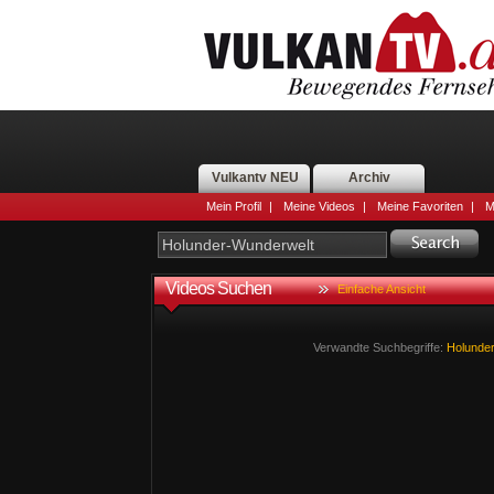
Vulkantv NEU
Archiv
Mein Profil
|
Meine Videos
|
Meine Favoriten
|
M
Videos Suchen
Einfache Ansicht
Verwandte Suchbegriffe:
Holunde