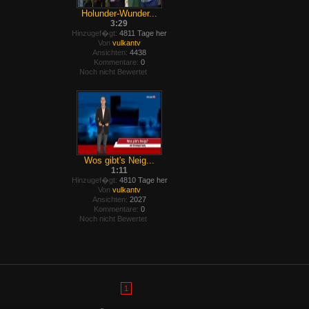
Holunder-Wunder...
3:29
Hinzugef�gt:
4811 Tage her
Von
vulkantv
Ansichten:
4438
Kommentare:
0
Noch nicht Bewertet
Wos gibt's Neig...
1:11
Hinzugef�gt:
4810 Tage her
Von
vulkantv
Ansichten:
2027
Kommentare:
0
Noch nicht Bewertet
1