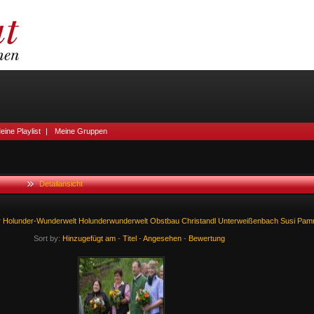
eine Playlist
|
Meine Gruppen
Detailansicht
r
Holunder-Wunderwelt
Holunderwunderwelt
Obstbau
Christandl
Unterweißenbach
Susi
Pam
Sort by:
Hinzugefügt am
-
Titel
-
Angesehen
-
Bewertung