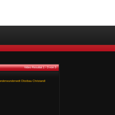
Video Resultat 1 - 3 von 3
underwunderwelt
Obstbau
Christandl