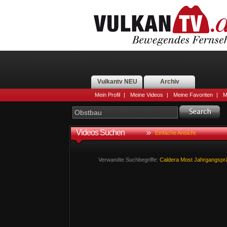
Vulkantv NEU
Archiv
Mein Profil
|
Meine Videos
|
Meine Favoriten
|
M
Videos Suchen
Einfache Ansicht
Verwandte Suchbegriffe:
Caldera
Most
Jahrgangsprä