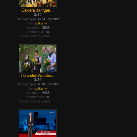
Caldera Jahrgan...
3:40
Hinzugef�gt:
4474 Tage her
Von
vulkantv
Ansichten:
3809
Kommentare:
0
Noch nicht Bewertet
Holunder-Wunder...
3:29
Hinzugef�gt:
4810 Tage her
Von
vulkantv
Ansichten:
4438
Kommentare:
0
Noch nicht Bewertet