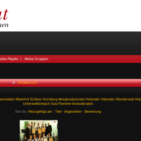
eine Playlist
|
Meine Gruppen
Detailansicht
sentation
Meierhof
Schloss
Kornberg
Mostproduzenten
Holunder
Holunder-Wunderwelt
Hol
Unterweißenbach
Susi
Pammer
Anmoderation
Sort by:
Hinzugefügt am
-
Titel
-
Angesehen
-
Bewertung