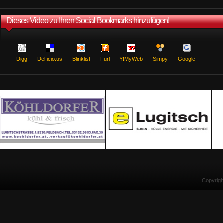
Dieses Video zu Ihren Social Bookmarks hinzufügen!
Digg
Del.icio.us
Blinklist
Furl
Y!MyWeb
Simpy
Google
Copyrig