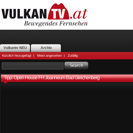
Vulkantv NEU
Archiv
Kürzlich hinzugefügt
|
Meist angesehen
|
Zufällig
Tipp: Open House FH Joanneum Bad Gleichenberg