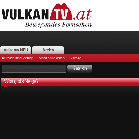
Vulkantv NEU
Archiv
Kürzlich hinzugefügt
|
Meist angesehen
|
Zufällig
Wos gibt's Neigs?