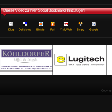
Dieses Video zu Ihren Social Bookmarks hinzufügen!
Digg
Del.icio.us
Blinklist
Furl
Y!MyWeb
Simpy
Google
Copyrig