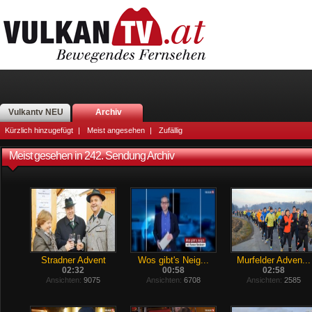
Vulkantv NEU
Archiv
Kürzlich hinzugefügt
|
Meist angesehen
|
Zufällig
Meist gesehen in 242. Sendung Archiv
Stradner Advent
Wos gibt's Neig...
Murfelder Adven...
02:32
00:58
02:58
Ansichten:
9075
Ansichten:
6708
Ansichten:
2585