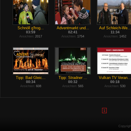
Schnöll g'frog...
Adventmarkt und...
Auf Schleich-We...
03:59
02:41
11:34
Ansichten:
2017
Ansichten:
1754
Ansichten:
1452
Tipp: Bad Gleic...
Tipp: Stradner ...
Vulkan TV Veran...
00:34
00:32
00:18
Ansichten:
608
Ansichten:
565
Ansichten:
530
1
Copyrig