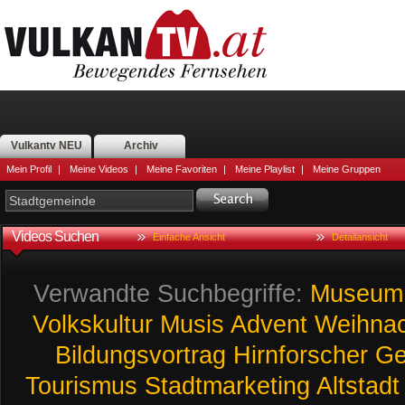
Vulkantv NEU
Archiv
Mein Profil
|
Meine Videos
|
Meine Favoriten
|
Meine Playlist
|
Meine Gruppen
Videos Suchen
Einfache Ansicht
Detailansicht
Verwandte Suchbegriffe:
Museum
Volkskultur
Musis
Advent
Weihna
Bildungsvortrag
Hirnforscher
Ge
Tourismus
Stadtmarketing
Altstadt