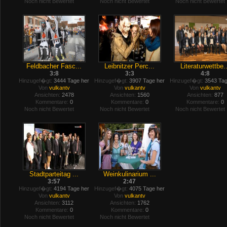
Noch nicht Bewertet
Noch nicht Bewertet
Noch nicht Bewertet
Feldbacher Fasc...
Leibnitzer Perc...
Literaturwettbe..
3:8
3:3
4:8
Hinzugef�gt:
3444 Tage her
Hinzugef�gt:
3907 Tage her
Hinzugef�gt:
3543 Tag
Von
vulkantv
Von
vulkantv
Von
vulkantv
Ansichten:
2478
Ansichten:
1560
Ansichten:
877
Kommentare:
0
Kommentare:
0
Kommentare:
0
Noch nicht Bewertet
Noch nicht Bewertet
Noch nicht Bewertet
Stadtparteitag ...
Weinkulinarium ...
3:57
2:47
Hinzugef�gt:
4194 Tage her
Hinzugef�gt:
4075 Tage her
Von
vulkantv
Von
vulkantv
Ansichten:
3112
Ansichten:
1762
Kommentare:
0
Kommentare:
0
Noch nicht Bewertet
Noch nicht Bewertet