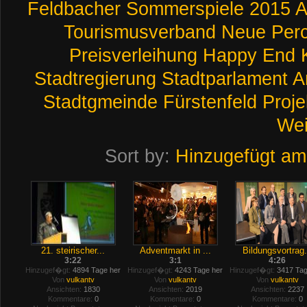
Feldbacher
Sommerspiele
2015
A
Tourismusverband
Neue
Perc
Preisverleihung
Happy
End
Stadtregierung
Stadtparlament
A
Stadtgmeinde
Fürstenfeld
Proje
Wei
Sort by:
Hinzugefügt am
21. steirischer...
Adventmarkt in ...
Bildungsvortrag.
3:22
3:1
4:26
Hinzugef�gt:
4894 Tage her
Hinzugef�gt:
4243 Tage her
Hinzugef�gt:
3417 Tag
Von
vulkantv
Von
vulkantv
Von
vulkantv
Ansichten:
1830
Ansichten:
2019
Ansichten:
2237
Kommentare:
0
Kommentare:
0
Kommentare:
0