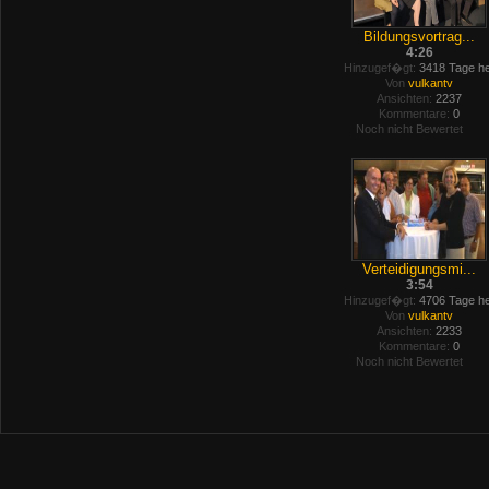
Bildungsvortrag...
4:26
Hinzugef�gt:
3418 Tage he
Von
vulkantv
Ansichten:
2237
Kommentare:
0
Noch nicht Bewertet
Verteidigungsmi...
3:54
Hinzugef�gt:
4706 Tage he
Von
vulkantv
Ansichten:
2233
Kommentare:
0
Noch nicht Bewertet