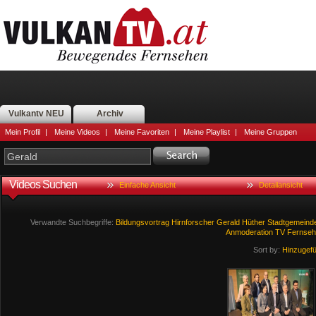
Vulkantv NEU
Archiv
Mein Profil
|
Meine Videos
|
Meine Favoriten
|
Meine Playlist
|
Meine Gruppen
Videos Suchen
Einfache Ansicht
Detailansicht
Verwandte Suchbegriffe:
Bildungsvortrag
Hirnforscher
Gerald
Hüther
Stadtgemeind
Anmoderation
TV
Fernseh
Sort by:
Hinzugef