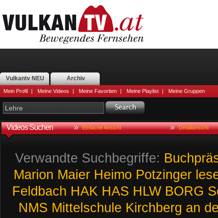
Vulkantv NEU
Archiv
Mein Profil
|
Meine Videos
|
Meine Favoriten
|
Meine Playlist
|
Meine Gruppen
Videos Suchen
Einfache Ansicht
Detailansicht
Verwandte Suchbegriffe:
Buchpräs
Marion
Maier
Heimo
Potzinger
les
Feldbach
HAK
HAS
HLW
BORG
S
NMS
Mittelschule
Kirchberg
an
de