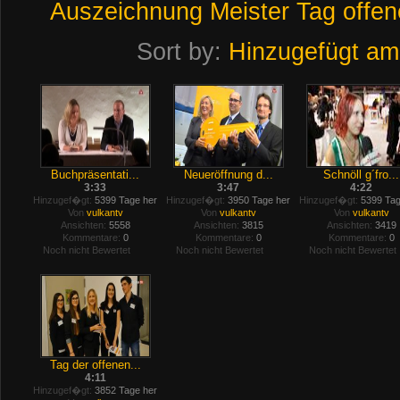
Auszeichnung
Meister
Tag
offe
Sort by:
Hinzugefügt am
Buchpräsentati...
Neueröffnung d...
Schnöll g´fro...
3:33
3:47
4:22
Hinzugef�gt:
5399 Tage her
Hinzugef�gt:
3950 Tage her
Hinzugef�gt:
5399 Tag
Von
vulkantv
Von
vulkantv
Von
vulkantv
Ansichten:
5558
Ansichten:
3815
Ansichten:
3419
Kommentare:
0
Kommentare:
0
Kommentare:
0
Noch nicht Bewertet
Noch nicht Bewertet
Noch nicht Bewertet
Tag der offenen...
4:11
Hinzugef�gt:
3852 Tage her