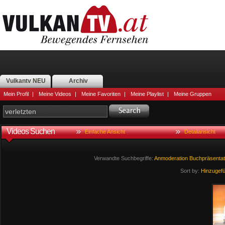
Vulkantv NEU
Archiv
Mein Profil
|
Meine Videos
|
Meine Favoriten
|
Meine Playlist
|
Meine Gruppen
Videos Suchen
Einfache Ansicht
Detailansicht
Verwandte Suchbegriffe:
Anmoderation
Buchpräsentat
Sort by:
Hinzugef