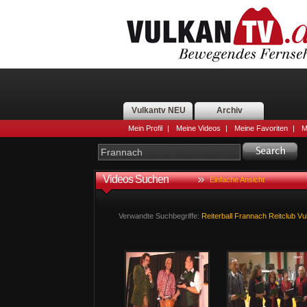
Vulkantv NEU
Archiv
Mein Profil
|
Meine Videos
|
Meine Favoriten
|
M
Videos Suchen
Einfache Ansicht
Verwandte Suchbegriffe:
Reiterball
Frannach
Reitclub
Vu