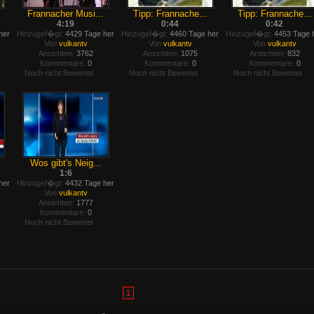
Frannacher Musi...
Tipp: Frannache...
Tipp: Frannache...
4:19
0:44
0:42
her
Hinzugef�gt:
4429 Tage her
Hinzugef�gt:
4460 Tage her
Hinzugef�gt:
4453 Tage 
Von
vulkantv
Von
vulkantv
Von
vulkantv
Ansichten:
3762
Ansichten:
1075
Ansichten:
832
Kommentare:
0
Kommentare:
0
Kommentare:
0
Noch nicht Bewertet
Noch nicht Bewertet
Noch nicht Bewertet
Wos gibt's Neig...
1:6
her
Hinzugef�gt:
4432 Tage her
Von
vulkantv
Ansichten:
1777
Kommentare:
0
Noch nicht Bewertet
1