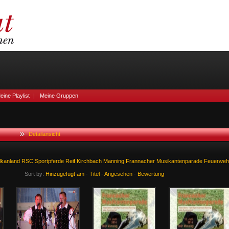
eine Playlist
|
Meine Gruppen
Detailansicht
lkanland
RSC
Sportpferde
Reif
Kirchbach
Manning
Frannacher
Musikantenparade
Feuerweh
Sort by:
Hinzugefügt am
-
Titel
-
Angesehen
-
Bewertung