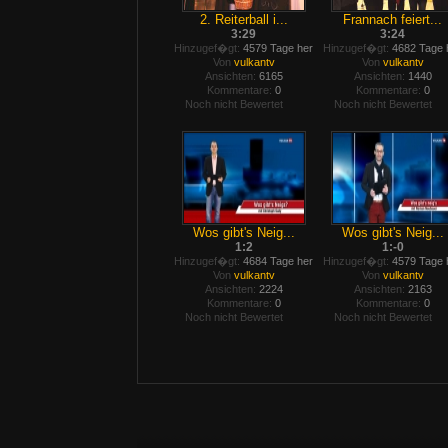
2. Reiterball i...
Frannach feiert...
3:29
3:24
Hinzugef�gt:
4579 Tage her
Hinzugef�gt:
4682 Tage 
Von
vulkantv
Von
vulkantv
Ansichten:
6165
Ansichten:
1440
Kommentare:
0
Kommentare:
0
Noch nicht Bewertet
Noch nicht Bewertet
Wos gibt's Neig...
Wos gibt's Neig...
1:2
1:-0
Hinzugef�gt:
4684 Tage her
Hinzugef�gt:
4579 Tage 
Von
vulkantv
Von
vulkantv
Ansichten:
2224
Ansichten:
2163
Kommentare:
0
Kommentare:
0
Noch nicht Bewertet
Noch nicht Bewertet