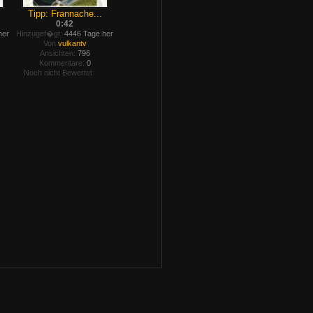
Tipp: Frannache...
0:42
her
Hinzugef�gt:
4446 Tage her
Von
vulkantv
Ansichten:
796
Kommentare:
0
Noch nicht Bewertet