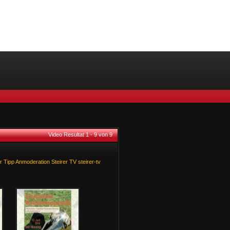
Video Resultat 1 - 9 von 9
r
Tipp
Anmoderation
Steirer
TV
steirer-tv