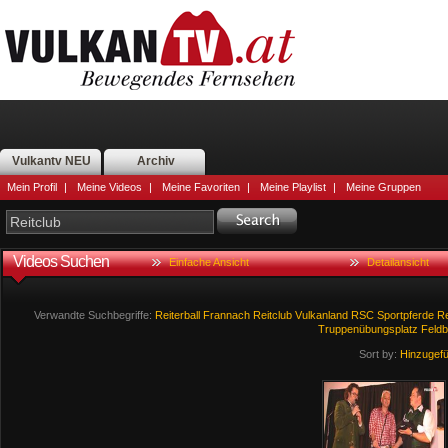
Vulkantv NEU
Archiv
Mein Profil
|
Meine Videos
|
Meine Favoriten
|
Meine Playlist
|
Meine Gruppen
Videos Suchen
Einfache Ansicht
Detailansicht
Verwandte Suchbegriffe:
Reiterball
Frannach
Reitclub
Vulkanland
RSC
Sportpferde
Re
Truppenübungsplatz
Feld
Sort by:
Hinzugef