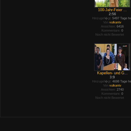
100-Jahr-Feier ...
2:56
Hinzugef�gt:
5497 Tage he
Von
vulkantv
Ansichten:
6416
Kommentare:
0
Noch nicht Bewertet
Kapellen- und G...
3:9
Hinzugef�gt:
4698 Tage he
Von
vulkantv
Ansichten:
2740
Kommentare:
0
Noch nicht Bewertet