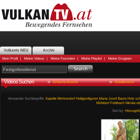
Vulkantv NEU
Archiv
Mein Profil
|
Meine Videos
|
Meine Favoriten
|
Meine Playlist
|
Meine Gruppen
Videos Suchen
Einfache Ansicht
Detailansicht
Verwandte Suchbegriffe:
Kapelle
Merkendorf
Heiligenfiguren
Maria
Josef
Baum
Holz
sc
Mühldorf
Feldbach
Nikolai
ob
Sort by:
Hinzugef