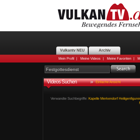
Vulkantv NEU
Archiv
Mein Profil
|
Meine Videos
|
Meine Favoriten
|
M
Videos Suchen
Einfache Ansicht
Verwandte Suchbegriffe:
Kapelle
Merkendorf
Heiligenfigure