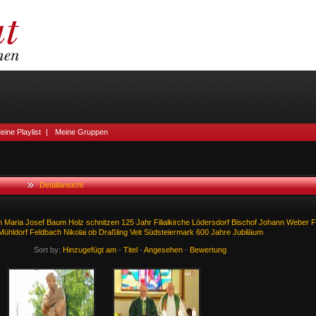
eine Playlist
|
Meine Gruppen
Detailansicht
n
Maria
Josef
Baum
Holz
schnitzen
125
Jahr
Filialkirche
Lödersdorf
Bischof
Johann
Weber
F
Mühldorf
Feldbach
Nikolai
ob
Draßling
Veit
Südsteiermark
600
Jahre
Jubiläum
Sort by:
Hinzugefügt am
-
Titel
-
Angesehen
-
Bewertung