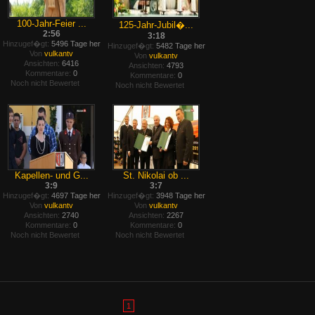
100-Jahr-Feier ...
125-Jahr-Jubil�...
2:56
3:18
Hinzugef�gt:
5496 Tage her
Hinzugef�gt:
5482 Tage her
Von
vulkantv
Von
vulkantv
Ansichten:
6416
Ansichten:
4793
Kommentare:
0
Kommentare:
0
Noch nicht Bewertet
Noch nicht Bewertet
Kapellen- und G...
St. Nikolai ob ...
3:9
3:7
Hinzugef�gt:
4697 Tage her
Hinzugef�gt:
3948 Tage her
Von
vulkantv
Von
vulkantv
Ansichten:
2740
Ansichten:
2267
Kommentare:
0
Kommentare:
0
Noch nicht Bewertet
Noch nicht Bewertet
1