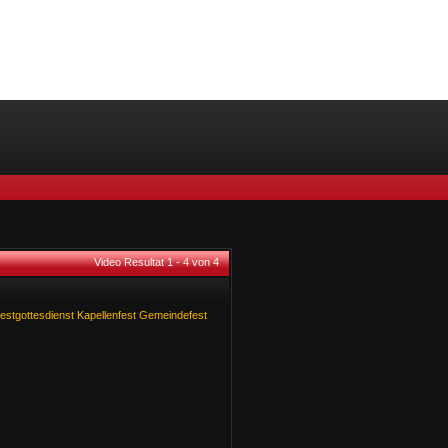
Video Resultat 1 - 4 von 4
estgottesdienst
Kapellenfest
Gemeindefest