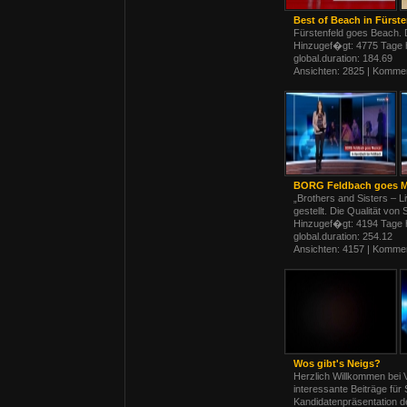
Best of Beach in Fürste
Fürstenfeld goes Beach. D
Hinzugef�gt: 4775 Tage 
global.duration: 184.69
Ansichten: 2825 | Kommen
BORG Feldbach goes M
„Brothers and Sisters – L
gestellt. Die Qualität vo
Hinzugef�gt: 4194 Tage 
global.duration: 254.12
Ansichten: 4157 | Kommen
Wos gibt's Neigs?
Herzlich Willkommen bei 
interessante Beiträge fü
Kandidatenpräsentation d