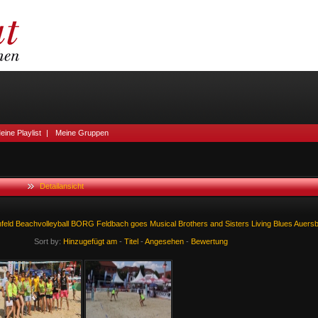
eine Playlist
|
Meine Gruppen
Detailansicht
feld
Beachvolleyball
BORG
Feldbach
goes
Musical
Brothers
and
Sisters
Living
Blues
Auers
Sort by:
Hinzugefügt am
-
Titel
-
Angesehen
-
Bewertung