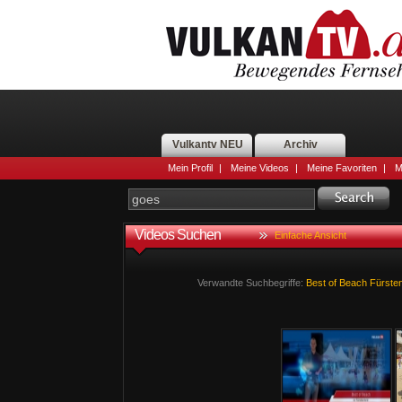
Vulkantv NEU
Archiv
Mein Profil
|
Meine Videos
|
Meine Favoriten
|
M
Videos Suchen
Einfache Ansicht
Verwandte Suchbegriffe:
Best
of
Beach
Fürsten