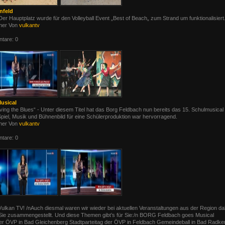
nfeld
er Hauptplatz wurde für den Volleyball Event „Best of Beach„ zum Strand um funktionalisiert
her Von
vulkantv
tare: 0
usical
iving the Blues“ - Unter diesem Titel hat das Borg Feldbach nun bereits das 15. Schulmusical 
n Spiel, Musik und Bühnenbild für eine Schülerproduktion war hervorragend.
her Von
vulkantv
tare: 0
Vulkan TV! /nAuch diesmal waren wir wieder bei aktuellen Veranstaltungen aus der Region d
r Sie zusammengestellt. Und diese Themen gibt’s für Sie:/n BORG Feldbach goes Musical
er ÖVP in Bad Gleichenberg Stadtparteitag der ÖVP in Feldbach Gemeindeball in Bad Radke