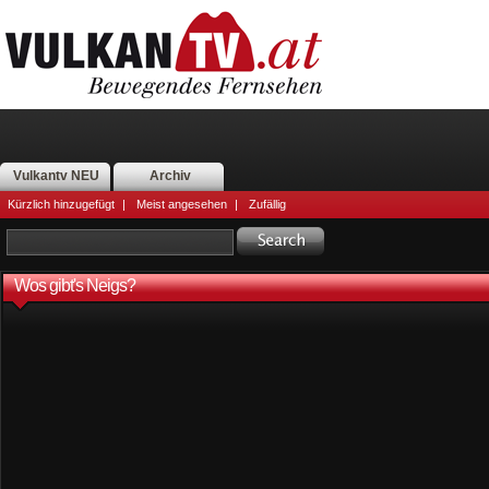
Vulkantv NEU
Archiv
Kürzlich hinzugefügt
|
Meist angesehen
|
Zufällig
Wos gibt's Neigs?