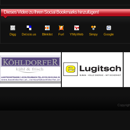
Dieses Video zu Ihren Social Bookmarks hinzufügen!
Digg
Del.icio.us
Blinklist
Furl
Y!MyWeb
Simpy
Google
Copyrig