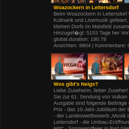
Woazockern in Leitersdorf
Beim Woazockern in Leitersdorf
Kulinarik und Livemusik gefeiert
kleinen Dorfs im Maisfeld zusa
Hinzugef�gt: 5153 Tage her Vo
global.duration: 190.78
Ansichten: 8904 | Kommentare: 
Wos gibt's Neigs?
Liebe Zuseherin, lieber Zusehe
Sie zur 61. Sendung von Vulkan 
Ausgabe sind folgende Beiträge 
Prix - das 10-Jahr-Jubiläum der
- der Landeswettbewerb „Musik 
Leitersdorf - die Umbau-Eröffnu
lebt“ - Sonnwendfeier in Bad Gl