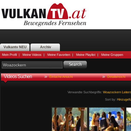
Vulkantv NEU
Archiv
Mein Profil
|
Meine Videos
|
Meine Favoriten
|
Meine Playlist
|
Meine Gruppen
Videos Suchen
Einfache Ansicht
Detailansicht
Verwandte Suchbegriffe:
Woazockern
Leiter
Sort by:
Hinzugef