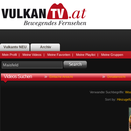
Vulkantv NEU
Archiv
Mein Profil
|
Meine Videos
|
Meine Favoriten
|
Meine Playlist
|
Meine Gruppen
Videos Suchen
Einfache Ansicht
Detailansicht
Verwandte Suchbegriffe:
Woa
Sort by:
Hinzugef