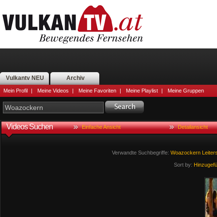
Vulkantv NEU
Archiv
Mein Profil
|
Meine Videos
|
Meine Favoriten
|
Meine Playlist
|
Meine Gruppen
Videos Suchen
Einfache Ansicht
Detailansicht
Verwandte Suchbegriffe:
Woazockern
Leiter
Sort by:
Hinzugef