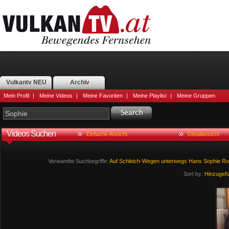
Vulkantv NEU
Archiv
Mein Profil
|
Meine Videos
|
Meine Favoriten
|
Meine Playlist
|
Meine Gruppen
Videos Suchen
Einfache Ansicht
Detailansicht
Verwandte Suchbegriffe:
Auf
Schleich-Wegen
unterwegs
Hans
Sophie
Ro
Sort by:
Hinzugef