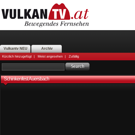
Vulkantv NEU
Archiv
Kürzlich hinzugefügt
|
Meist angesehen
|
Zufällig
Schinkenfest Auersbach