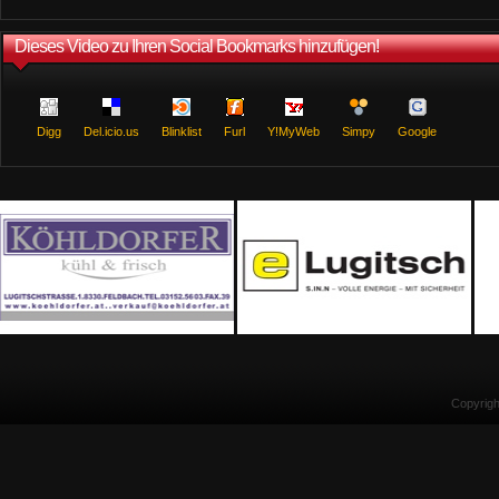
Dieses Video zu Ihren Social Bookmarks hinzufügen!
Digg
Del.icio.us
Blinklist
Furl
Y!MyWeb
Simpy
Google
Copyrig