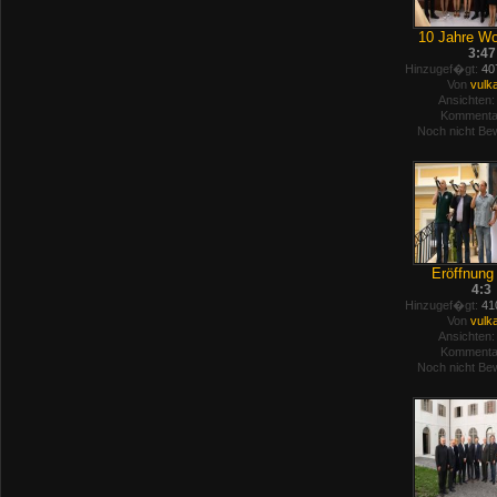
10 Jahre Wo
3:47
Hinzugef�gt:
407
Von
vulk
Ansichten:
Kommenta
Noch nicht Bew
Eröffnung V
4:3
Hinzugef�gt:
410
Von
vulk
Ansichten:
Kommenta
Noch nicht Bew