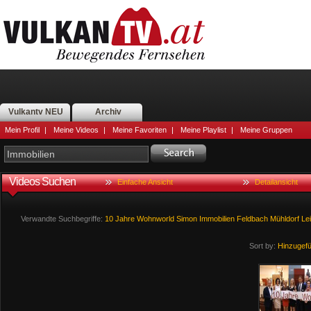
Vulkantv NEU
Archiv
Mein Profil
|
Meine Videos
|
Meine Favoriten
|
Meine Playlist
|
Meine Gruppen
Videos Suchen
Einfache Ansicht
Detailansicht
Verwandte Suchbegriffe:
10
Jahre
Wohnworld
Simon
Immobilien
Feldbach
Mühldorf
Le
Sort by:
Hinzugef