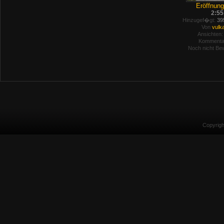
Eröffnung
2:55
Hinzugef�gt:
395
Von
vulk
Ansichten:
Kommenta
Noch nicht Bew
Copyrig