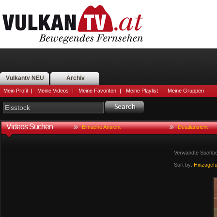
Vulkantv NEU
Archiv
Mein Profil
|
Meine Videos
|
Meine Favoriten
|
Meine Playlist
|
Meine Gruppen
Videos Suchen
Einfache Ansicht
Detailansicht
Verwandte Suchbeg
Sort by:
Hinzugef