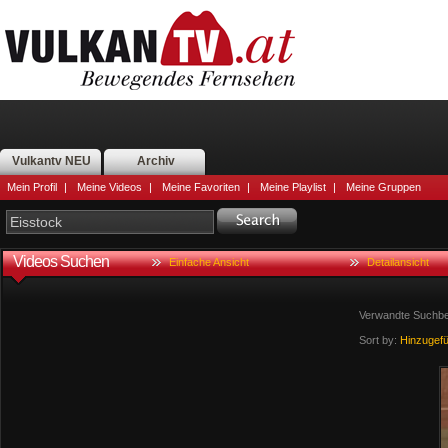
Vulkantv NEU
Archiv
Mein Profil
|
Meine Videos
|
Meine Favoriten
|
Meine Playlist
|
Meine Gruppen
Videos Suchen
Einfache Ansicht
Detailansicht
Verwandte Suchbeg
Sort by:
Hinzugef