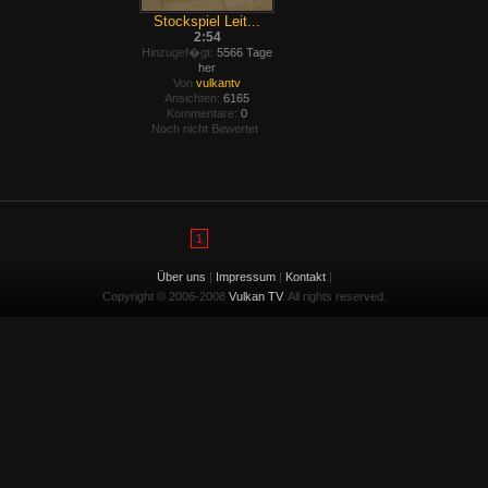
Stockspiel Leit...
2:54
Hinzugef�gt:
5566 Tage
her
Von
vulkantv
Ansichten:
6165
Kommentare:
0
Noch nicht Bewertet
1
Über uns
|
Impressum
|
Kontakt
|
Copyright © 2006-2008
Vulkan TV
. All rights reserved.