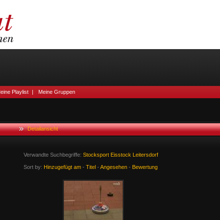
eine Playlist
|
Meine Gruppen
Detailansicht
Verwandte Suchbegriffe:
Stocksport
Eisstock
Leitersdorf
Sort by:
Hinzugefügt am
-
Titel
-
Angesehen
-
Bewertung