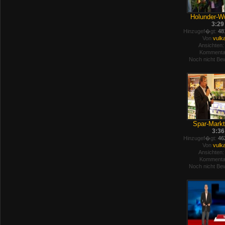
Holunder-Wu
3:29
Hinzugef�gt:
481
Von
vulk
Ansichten:
Kommenta
Noch nicht Bew
Spar-Markt
3:36
Hinzugef�gt:
462
Von
vulk
Ansichten:
Kommenta
Noch nicht Bew