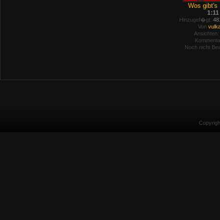
Wos gibt's 
1:11
Hinzugef�gt:
481
Von
vulk
Ansichten:
Kommenta
Noch nicht Bew
Copyrig