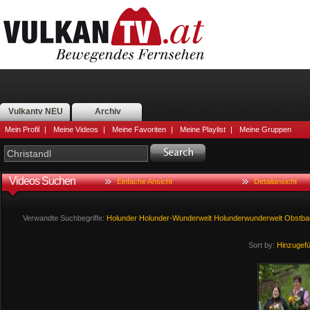
Vulkantv NEU
Archiv
Mein Profil
|
Meine Videos
|
Meine Favoriten
|
Meine Playlist
|
Meine Gruppen
Videos Suchen
Einfache Ansicht
Detailansicht
Verwandte Suchbegriffe:
Holunder
Holunder-Wunderwelt
Holunderwunderwelt
Obstba
Sort by:
Hinzugef