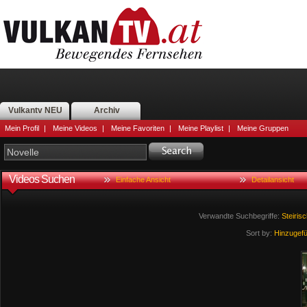
Vulkantv NEU
Archiv
Mein Profil
|
Meine Videos
|
Meine Favoriten
|
Meine Playlist
|
Meine Gruppen
Videos Suchen
Einfache Ansicht
Detailansicht
Verwandte Suchbegriffe:
Steiris
Sort by:
Hinzugef