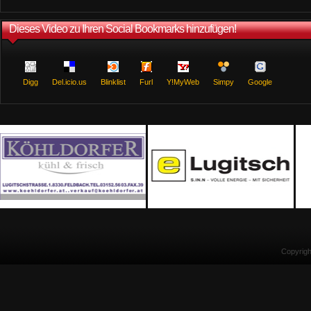
Dieses Video zu Ihren Social Bookmarks hinzufügen!
Digg
Del.icio.us
Blinklist
Furl
Y!MyWeb
Simpy
Google
Copyrig