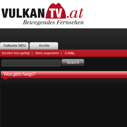
Vulkantv NEU
Archiv
Kürzlich hinzugefügt
|
Meist angesehen
|
Zufällig
Wos gibt's Neigs?