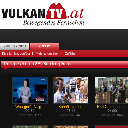
Vulkantv NEU
Archiv
Kürzlich hinzugefügt
|
Meist angesehen
|
Zufällig
Meist gesehen in 275. Sendung Archiv
Wos gibt's Neig...
Schnöll g'frog...
Bad Gleichenber...
00:54
06:49
04:03
Ansichten:
4447
Ansichten:
3078
Ansichten:
1927