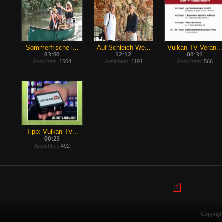
Sommerfrische i...
Auf Schleich-We...
Vulkan TV Veran...
03:00
12:12
00:31
Ansichten:
1604
Ansichten:
1191
Ansichten:
566
Tipp: Vulkan TV...
00:23
Ansichten:
492
1
Copyrig