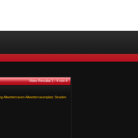
Video Resultat 1 - 4 von 4
ng
Allwetterrasen
Allwetterrasenplatz
Straden