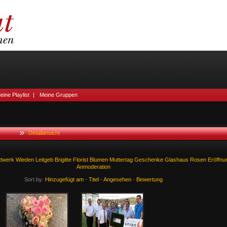
eine Playlist
|
Meine Gruppen
Detailansicht
ttwerk
Wieden
Leitgeb
Brigitte
Florist
Blumen
Muttertag
Geschenke
Glashaus
Rosen
Eröffnu
Anmoderation
Sort by:
Hinzugefügt am
-
Titel
-
Angesehen
-
Bewertung