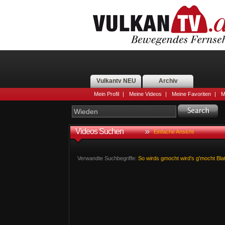
Vulkantv NEU
Archiv
Mein Profil
|
Meine Videos
|
Meine Favoriten
|
M
Videos Suchen
Einfache Ansicht
Verwandte Suchbegriffe:
So
wirds
gmocht
wird's
g'mocht
Bla