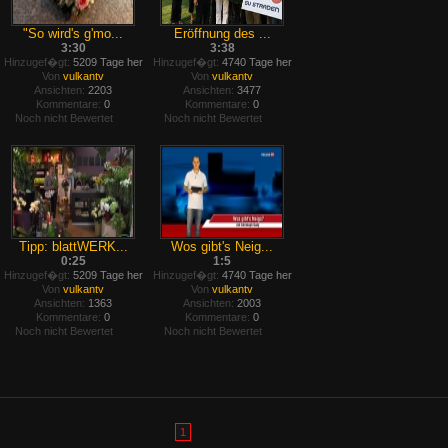
"So wird's g'mo...
Eröffnung des ...
3:30
3:38
Hinzugef�gt:
5209 Tage her
Hinzugef�gt:
4740 Tage her
Von
vulkantv
Von
vulkantv
Ansichten:
2203
Ansichten:
3477
Kommentare:
0
Kommentare:
0
Noch nicht Bewertet
Noch nicht Bewertet
Tipp: blattWERK...
Wos gibt's Neig...
0:25
1:5
Hinzugef�gt:
5209 Tage her
Hinzugef�gt:
4740 Tage her
Von
vulkantv
Von
vulkantv
Ansichten:
1363
Ansichten:
2003
Kommentare:
0
Kommentare:
0
Noch nicht Bewertet
Noch nicht Bewertet
1