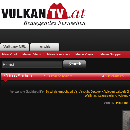
Vulkantv NEU
Archiv
Mein Profil
|
Meine Videos
|
Meine Favoriten
|
Meine Playlist
|
Meine Gruppen
Videos Suchen
Einfache Ansicht
Detailansicht
Verwandte Suchbegriffe:
So
wirds
gmocht
wird's
g'mocht
Blattwerk
Wieden
Leitgeb
Br
Weihnachtsausstellung
Advent
Sort by:
Hinzugef