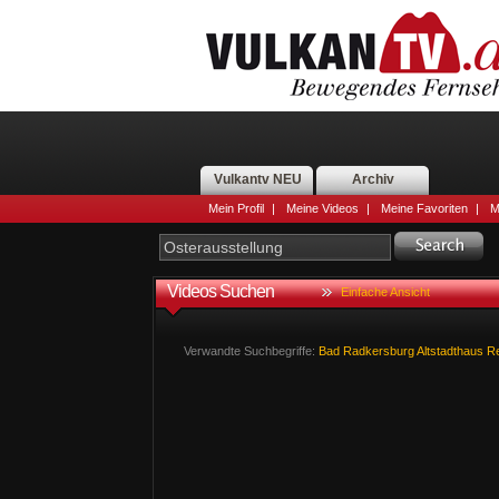
Vulkantv NEU
Archiv
Mein Profil
|
Meine Videos
|
Meine Favoriten
|
M
Videos Suchen
Einfache Ansicht
Verwandte Suchbegriffe:
Bad
Radkersburg
Altstadthaus
R