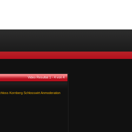
Video Resultat 1 - 4 von 4
chloss
Kornberg
Schlosswirt
Anmoderation