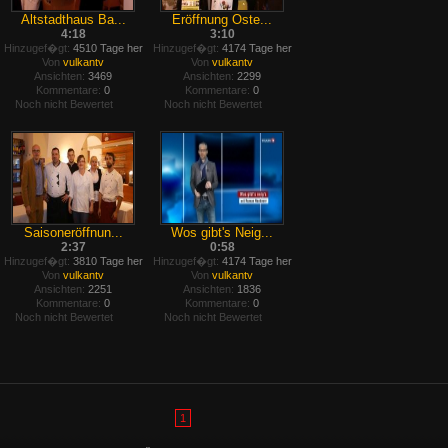
Altstadthaus Ba...
Eröffnung Oste...
4:18
3:10
Hinzugef�gt:
4510 Tage her
Hinzugef�gt:
4174 Tage her
Von
vulkantv
Von
vulkantv
Ansichten:
3469
Ansichten:
2299
Kommentare:
0
Kommentare:
0
Noch nicht Bewertet
Noch nicht Bewertet
Saisoneröffnun...
Wos gibt's Neig...
2:37
0:58
Hinzugef�gt:
3810 Tage her
Hinzugef�gt:
4174 Tage her
Von
vulkantv
Von
vulkantv
Ansichten:
2251
Ansichten:
1836
Kommentare:
0
Kommentare:
0
Noch nicht Bewertet
Noch nicht Bewertet
1