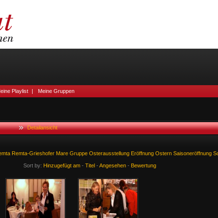
eine Playlist
|
Meine Gruppen
Detailansicht
emta
Remta-Grieshofer
Mare
Gruppe
Osterausstellung
Eröffnung
Ostern
Saisoneröffnung
S
Sort by:
Hinzugefügt am
-
Titel
-
Angesehen
-
Bewertung