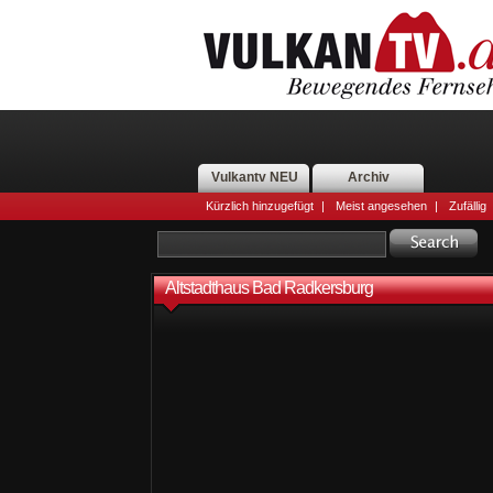
Vulkantv NEU
Archiv
Kürzlich hinzugefügt
|
Meist angesehen
|
Zufällig
Altstadthaus Bad Radkersburg