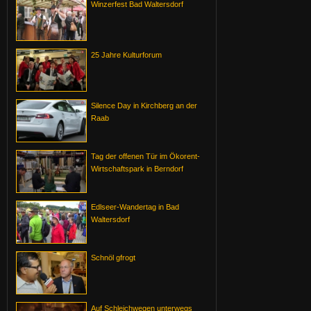
Winzerfest Bad Waltersdorf
25 Jahre Kulturforum
Silence Day in Kirchberg an der
Raab
Tag der offenen Tür im Ökorent-
Wirtschaftspark in Berndorf
Edlseer-Wandertag in Bad
Waltersdorf
Schnöl gfrogt
Auf Schleichwegen unterwegs