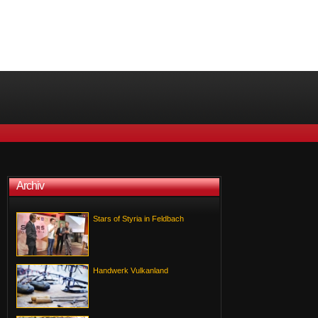
Archiv
Stars of Styria in Feldbach
Handwerk Vulkanland