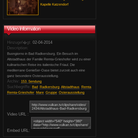
Kapelle Katzendorf
Video Information
Hinzugef�gt:
02-04-2014
Description:
Buongiorno in Bad Radkersburg. Ein Besuch im
Altstadthaus der Familie Remta-Grieshofer wird zu einer
kulinarischen Reise ins italienische Friaul. Die
mediterrane Genießer-Oase bietet zurzeit auch eine
ganz besondere Osterausstellung.
Archiv:
153. Sendung
Suchbegriffe:
Bad
Radkersburg
Altstadthaus
Remta
Remta-Grieshofer
Mare
Gruppe
Osterausstellung
Video URL :
Embed URL: