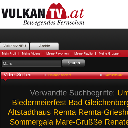
Vulkantv NEU
Archiv
Mein Profil
|
Meine Videos
|
Meine Favoriten
|
Meine Playlist
|
Meine Gruppen
Videos Suchen
Einfache Ansicht
Detailansicht
Verwandte Suchbegriffe:
Um
Biedermeierfest
Bad
Gleichenber
Altstadthaus
Remta
Remta-Griesh
Sommergala
Mare-Grußße
Renat