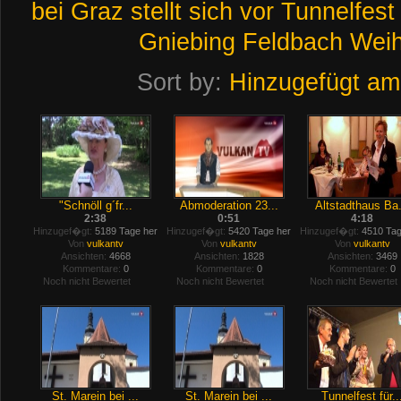
bei
Graz
stellt
sich
vor
Tunnelfest
Gniebing
Feldbach
Weih
Sort by:
Hinzugefügt am
"Schnöll g´fr...
Abmoderation 23...
Altstadthaus Ba.
2:38
0:51
4:18
Hinzugef�gt:
5189 Tage her
Hinzugef�gt:
5420 Tage her
Hinzugef�gt:
4510 Tag
Von
vulkantv
Von
vulkantv
Von
vulkantv
Ansichten:
4668
Ansichten:
1828
Ansichten:
3469
Kommentare:
0
Kommentare:
0
Kommentare:
0
Noch nicht Bewertet
Noch nicht Bewertet
Noch nicht Bewertet
St. Marein bei ...
St. Marein bei ...
Tunnelfest für..