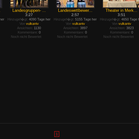
.
Landesgruppen- ...
Landeswettbewer...
Theater in Merk...
3:27
2:57
3:51
her
Hinzugef�gt:
4090 Tage her
Hinzugef�gt:
5155 Tage her
Hinzugef�gt:
4650 Tage 
Von
vulkantv
Von
vulkantv
Von
vulkantv
Ansichten:
1130
Ansichten:
3897
Ansichten:
3823
Kommentare:
0
Kommentare:
0
Kommentare:
0
Noch nicht Bewertet
Noch nicht Bewertet
Noch nicht Bewertet
1