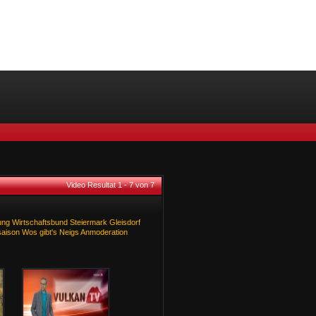
Video Resultat 1 - 7 von 7
ung
Wirtschaftsbund
Steiermark
Gleisdorf
aison
Wos
gibt's
Neigs
Anmoderation