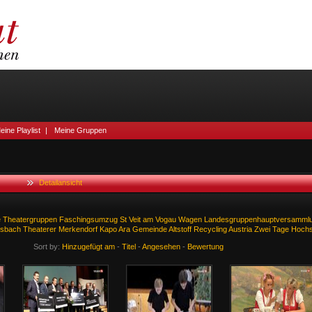
eine Playlist
|
Meine Gruppen
Detailansicht
e
Theatergruppen
Faschingsumzug
St
Veit
am
Vogau
Wagen
Landesgruppenhauptversamml
rsbach
Theaterer
Merkendorf
Kapo
Ara
Gemeinde
Altstoff
Recycling
Austria
Zwei
Tage
Hochs
Sort by:
Hinzugefügt am
-
Titel
-
Angesehen
-
Bewertung