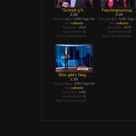
"Schnöll g´fr...
Faschingsumzug ..
2:36
3:46
Hinzugef�gt:
5308 Tage her
Hinzugef�gt:
5280 Tage 
Von
vulkantv
Von
vulkantv
Ansichten:
3534
Ansichten:
3574
Kommentare:
0
Kommentare:
0
Noch nicht Bewertet
Noch nicht Bewertet
Wos gibt's Neig...
1:16
Hinzugef�gt:
4090 Tage her
Von
vulkantv
Ansichten:
1695
Kommentare:
0
Noch nicht Bewertet