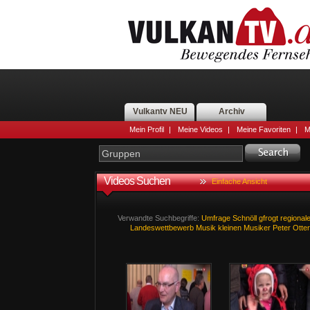
Vulkantv NEU
Archiv
Mein Profil
|
Meine Videos
|
Meine Favoriten
|
M
Videos Suchen
Einfache Ansicht
Verwandte Suchbegriffe:
Umfrage
Schnöll
gfrogt
regional
Landeswettbewerb
Musik
kleinen
Musiker
Peter
Otte