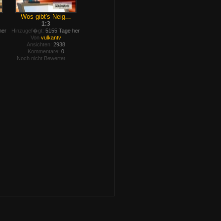
Wos gibt's Neig...
1:3
her
Hinzugef�gt:
5155 Tage her
Von
vulkantv
Ansichten:
2938
Kommentare:
0
Noch nicht Bewertet