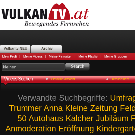
Vulkantv NEU
Archiv
Mein Profil
|
Meine Videos
|
Meine Favoriten
|
Meine Playlist
|
Meine Gruppen
Videos Suchen
Einfache Ansicht
Detailansicht
Verwandte Suchbegriffe:
Umfra
Trummer
Anna
Kleine
Zeitung
Fel
50
Autohaus
Kalcher
Jubiläum
F
Anmoderation
Eröffnung
Kindergar