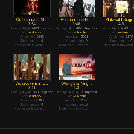
Osterkreuz in M...
Perchten und Ni...
Platzwahl Siege.
3:54
3:46
4:8
Hinzugef�gt:
4489 Tage her
Hinzugef�gt:
4629 Tage her
Hinzugef�gt:
4349 Tag
Von
vulkantv
Von
vulkantv
Von
vulkantv
Ansichten:
3640
Ansichten:
5332
Ansichten:
3270
Kommentare:
0
Kommentare:
0
Kommentare:
0
Noch nicht Bewertet
Noch nicht Bewertet
Noch nicht Bewertet
Woazockern in L...
Wos gibt's Neig...
3:11
1:3
Hinzugef�gt:
5154 Tage her
Hinzugef�gt:
5154 Tage her
Von
vulkantv
Von
vulkantv
Ansichten:
8905
Ansichten:
2938
Kommentare:
0
Kommentare:
0
Noch nicht Bewertet
Noch nicht Bewertet