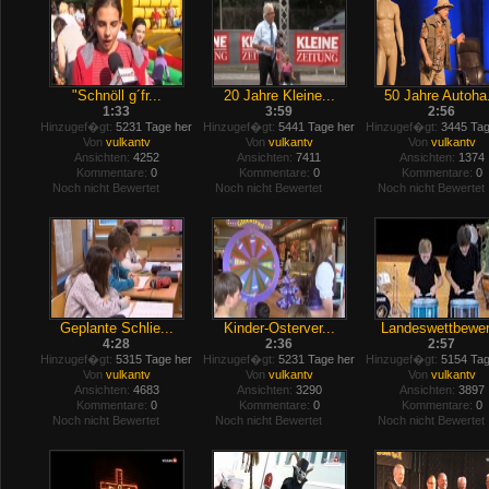
"Schnöll g´fr...
20 Jahre Kleine...
50 Jahre Autoha.
1:33
3:59
2:56
Hinzugef�gt:
5231 Tage her
Hinzugef�gt:
5441 Tage her
Hinzugef�gt:
3445 Tag
Von
vulkantv
Von
vulkantv
Von
vulkantv
Ansichten:
4252
Ansichten:
7411
Ansichten:
1374
Kommentare:
0
Kommentare:
0
Kommentare:
0
Noch nicht Bewertet
Noch nicht Bewertet
Noch nicht Bewertet
Geplante Schlie...
Kinder-Osterver...
Landeswettbewer.
4:28
2:36
2:57
Hinzugef�gt:
5315 Tage her
Hinzugef�gt:
5231 Tage her
Hinzugef�gt:
5154 Tag
Von
vulkantv
Von
vulkantv
Von
vulkantv
Ansichten:
4683
Ansichten:
3290
Ansichten:
3897
Kommentare:
0
Kommentare:
0
Kommentare:
0
Noch nicht Bewertet
Noch nicht Bewertet
Noch nicht Bewertet