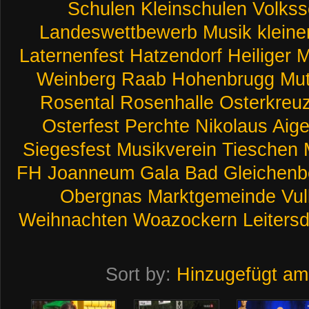
Schulen
Kleinschulen
Volkss
Landeswettbewerb
Musik
kleine
Laternenfest
Hatzendorf
Heiliger
M
Weinberg
Raab
Hohenbrugg
Mut
Rosental
Rosenhalle
Osterkreu
Osterfest
Perchte
Nikolaus
Aig
Siegesfest
Musikverein
Tieschen
FH
Joanneum
Gala
Bad
Gleichenb
Obergnas
Marktgemeinde
Vul
Weihnachten
Woazockern
Leitersd
Sort by:
Hinzugefügt am