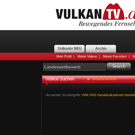
Vulkantv NEU
Archiv
Mein Profil
|
Meine Videos
|
Meine Favoriten
|
M
Videos Suchen
Einfache Ansicht
Verwandte Suchbegriffe:
HAK
HAS
Handelsakademie
Handel