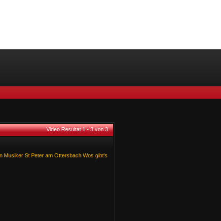
Video Resultat 1 - 3 von 3
n
Musiker
St
Peter
am
Ottersbach
Wos
gibt's