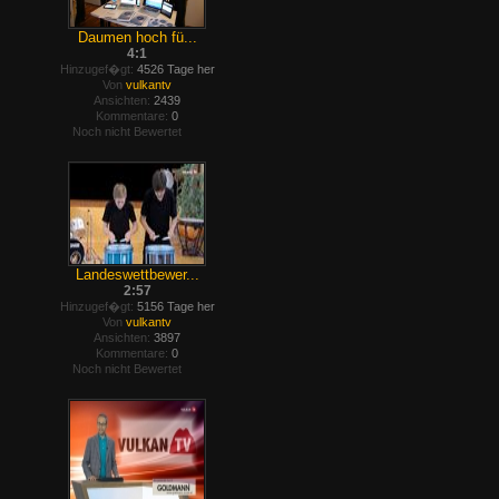
Daumen hoch fü...
4:1
Hinzugef�gt:
4526 Tage her
Von
vulkantv
Ansichten:
2439
Kommentare:
0
Noch nicht Bewertet
Landeswettbewer...
2:57
Hinzugef�gt:
5156 Tage her
Von
vulkantv
Ansichten:
3897
Kommentare:
0
Noch nicht Bewertet