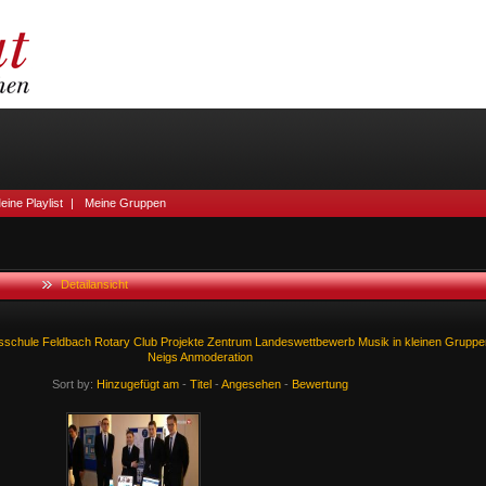
eine Playlist
|
Meine Gruppen
Detailansicht
sschule
Feldbach
Rotary
Club
Projekte
Zentrum
Landeswettbewerb
Musik
in
kleinen
Gruppe
Neigs
Anmoderation
Sort by:
Hinzugefügt am
-
Titel
-
Angesehen
-
Bewertung