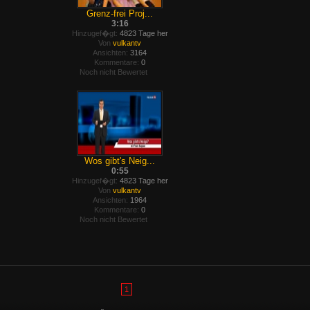
Grenz-frei Proj...
3:16
Hinzugef�gt:
4823 Tage her
Von
vulkantv
Ansichten:
3164
Kommentare:
0
Noch nicht Bewertet
Wos gibt's Neig...
0:55
Hinzugef�gt:
4823 Tage her
Von
vulkantv
Ansichten:
1964
Kommentare:
0
Noch nicht Bewertet
1