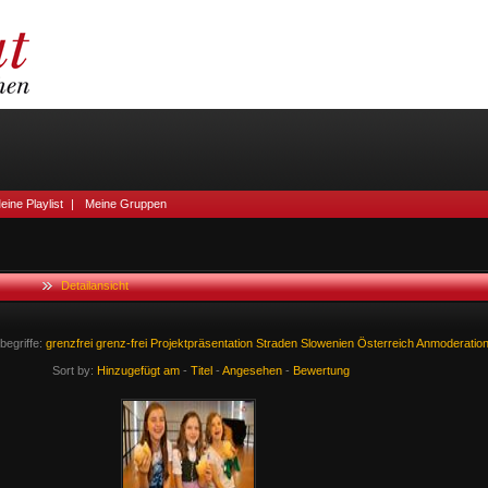
eine Playlist
|
Meine Gruppen
Detailansicht
egriffe:
grenzfrei
grenz-frei
Projektpräsentation
Straden
Slowenien
Österreich
Anmoderatio
Sort by:
Hinzugefügt am
-
Titel
-
Angesehen
-
Bewertung