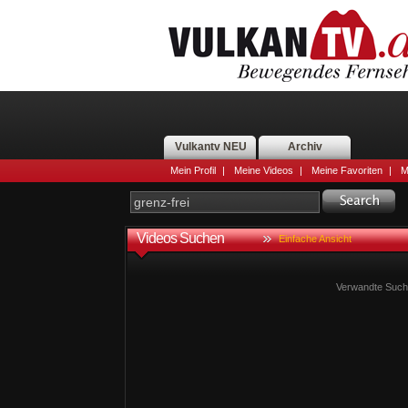
Vulkantv NEU
Archiv
Mein Profil
|
Meine Videos
|
Meine Favoriten
|
M
Videos Suchen
Einfache Ansicht
Verwandte Suchb