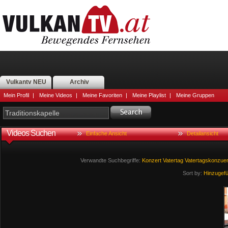
Vulkantv NEU
Archiv
Mein Profil
|
Meine Videos
|
Meine Favoriten
|
Meine Playlist
|
Meine Gruppen
Videos Suchen
Einfache Ansicht
Detailansicht
Verwandte Suchbegriffe:
Konzert
Vatertag
Vatertagskonzuer
Sort by:
Hinzugef