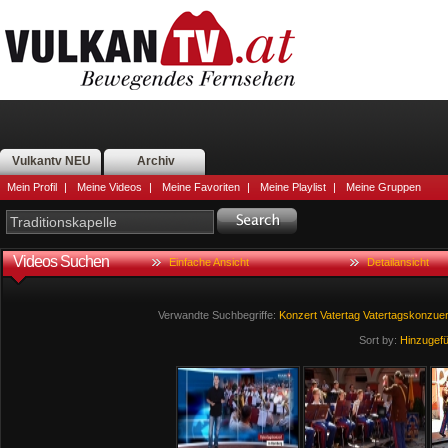
Vulkantv NEU
Archiv
Mein Profil
|
Meine Videos
|
Meine Favoriten
|
Meine Playlist
|
Meine Gruppen
Videos Suchen
Einfache Ansicht
Detailansicht
Verwandte Suchbegriffe:
Konzert
Vatertag
Vatertagskonzuer
Sort by:
Hinzugef