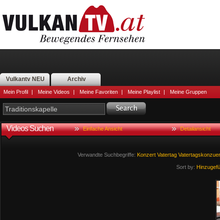
Vulkantv NEU
Archiv
Mein Profil
|
Meine Videos
|
Meine Favoriten
|
Meine Playlist
|
Meine Gruppen
Videos Suchen
Einfache Ansicht
Detailansicht
Verwandte Suchbegriffe:
Konzert
Vatertag
Vatertagskonzuer
Sort by:
Hinzugef