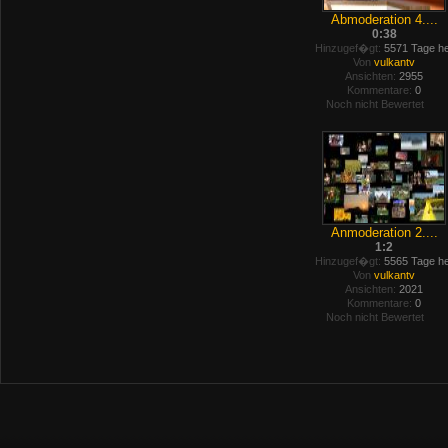
Abmoderation 4....
0:38
Hinzugef�gt:
5571 Tage he
Von
vulkantv
Ansichten:
2955
Kommentare:
0
Noch nicht Bewertet
Anmoderation 2....
1:2
Hinzugef�gt:
5565 Tage he
Von
vulkantv
Ansichten:
2021
Kommentare:
0
Noch nicht Bewertet