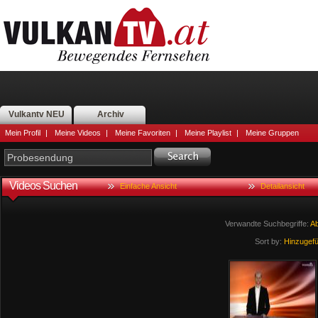
Vulkantv NEU
Archiv
Mein Profil
|
Meine Videos
|
Meine Favoriten
|
Meine Playlist
|
Meine Gruppen
Videos Suchen
Einfache Ansicht
Detailansicht
Verwandte Suchbegriffe:
A
Sort by:
Hinzugef