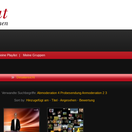
eine Playlist
|
Meine Gruppen
Detailansicht
Verwandte Suchbegriffe:
Abmoderation
4
Probesendung
Anmoderation
2
3
Sort by:
Hinzugefügt am
-
Titel
-
Angesehen
-
Bewertung