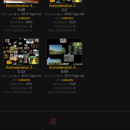
Abmoderation 4....
Anmoderation 2....
0:38
1:2
Hinzugef�gt:
5574 Tage her
Hinzugef�gt:
5568 Tage her
Von
vulkantv
Von
vulkantv
Ansichten:
2955
Ansichten:
2021
Kommentare:
0
Kommentare:
0
Noch nicht Bewertet
Noch nicht Bewertet
Anmoderation 3....
Anmoderation 4....
1:13
0:55
Hinzugef�gt:
5574 Tage her
Hinzugef�gt:
5574 Tage her
Von
vulkantv
Von
vulkantv
Ansichten:
2051
Ansichten:
1493
Kommentare:
0
Kommentare:
0
Noch nicht Bewertet
Noch nicht Bewertet
1