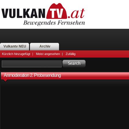
Vulkantv NEU
Archiv
Kürzlich hinzugefügt
|
Meist angesehen
|
Zufällig
Anmoderation 2. Probesendung