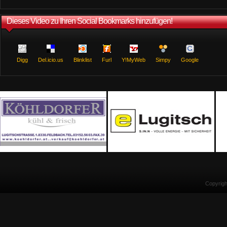
Dieses Video zu Ihren Social Bookmarks hinzufügen!
Digg
Del.icio.us
Blinklist
Furl
Y!MyWeb
Simpy
Google
Copyrig