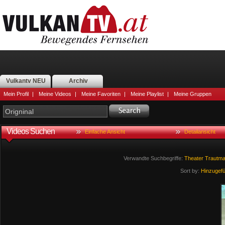
Vulkantv NEU
Archiv
Mein Profil
|
Meine Videos
|
Meine Favoriten
|
Meine Playlist
|
Meine Gruppen
Videos Suchen
Einfache Ansicht
Detailansicht
Verwandte Suchbegriffe:
Theater
Trautma
Sort by:
Hinzugef