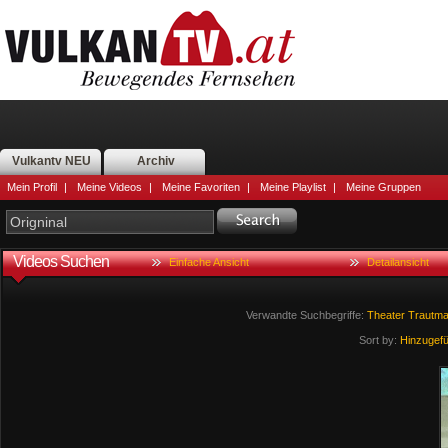
Vulkantv NEU
Archiv
Mein Profil
|
Meine Videos
|
Meine Favoriten
|
Meine Playlist
|
Meine Gruppen
Videos Suchen
Einfache Ansicht
Detailansicht
Verwandte Suchbegriffe:
Theater
Trautma
Sort by:
Hinzugef