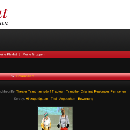
eine Playlist
|
Meine Gruppen
Detailansicht
chbegriffe:
Theater
Trautmannsdorf
Trauteum
Traut'ther
Origninal
Regionales
Fernsehen
Sort by:
Hinzugefügt am
-
Titel
-
Angesehen
-
Bewertung