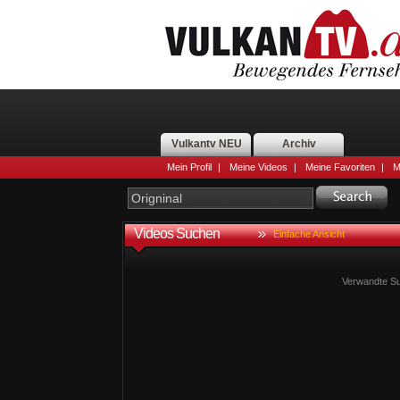
Vulkantv NEU
Archiv
Mein Profil
|
Meine Videos
|
Meine Favoriten
|
M
Videos Suchen
Einfache Ansicht
Verwandte Su