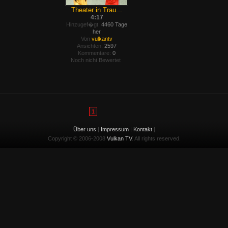
Theater in Trau...
4:17
Hinzugef�gt:
4460 Tage
her
Von
vulkantv
Ansichten:
2597
Kommentare:
0
Noch nicht Bewertet
1
Über uns
|
Impressum
|
Kontakt
|
Copyright © 2006-2008
Vulkan TV
. All rights reserved.