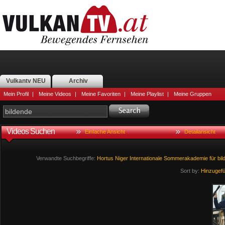
Vulkantv NEU
Archiv
Mein Profil
|
Meine Videos
|
Meine Favoriten
|
Meine Playlist
|
Meine Gruppen
Videos Suchen
Einfache Ansicht
Detailansicht
Verwandte Suchbegriffe:
Hortus
Niger
Internationale
Sommerakademie
für
bil
Sort by:
Hinzugef