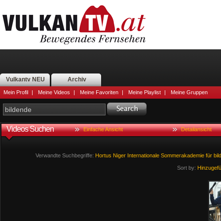
Vulkantv NEU
Archiv
Mein Profil
|
Meine Videos
|
Meine Favoriten
|
Meine Playlist
|
Meine Gruppen
Videos Suchen
Einfache Ansicht
Detailansicht
Verwandte Suchbegriffe:
Hortus
Niger
Internationale
Sommerakademie
für
bil
Sort by:
Hinzugef