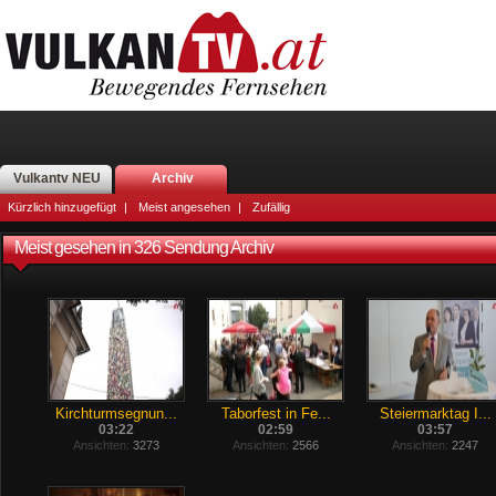
Vulkantv NEU
Archiv
Kürzlich hinzugefügt
|
Meist angesehen
|
Zufällig
Meist gesehen in 326 Sendung Archiv
Kirchturmsegnun...
Taborfest in Fe...
Steiermarktag I...
03:22
02:59
03:57
Ansichten:
3273
Ansichten:
2566
Ansichten:
2247